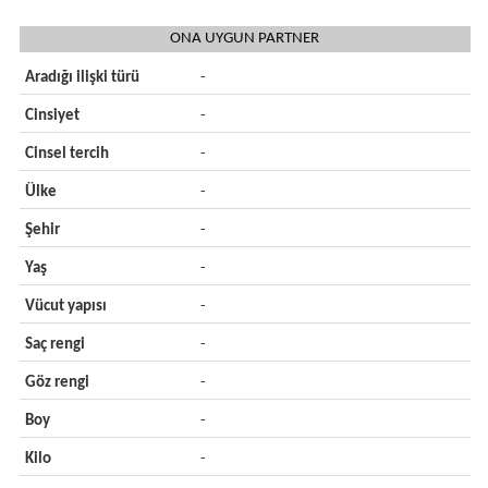
ONA UYGUN PARTNER
Aradığı ilişki türü
-
Cinsiyet
-
Cinsel tercih
-
Ülke
-
Şehir
-
Yaş
-
Vücut yapısı
-
Saç rengi
-
Göz rengi
-
Boy
-
Kilo
-