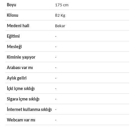
Boyu
175 cm
Kilosu
82 Kg
Medeni hali
Bekar
Eğitimi
-
Mesleği
-
Kiminle yaşıyor
-
Arabası var mı
-
Aylık geliri
-
İçki içme sıklığı
-
Sigara içme sıklığı
-
İnternet kullanma sıklığı
-
Webcam var mı
-