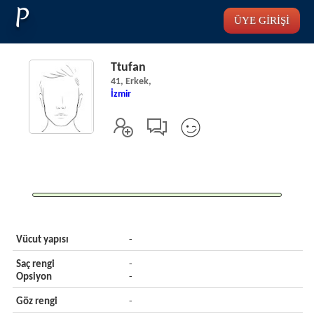
P
ÜYE GİRİŞİ
Ttufan
41, Erkek,
İzmir
Vücut yapısı
-
Saç rengi
-
Opsiyon
-
Göz rengi
-