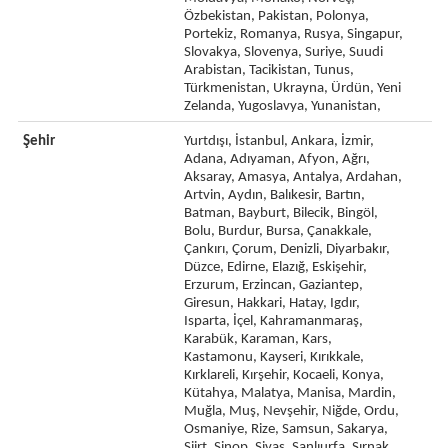
Özbekistan, Pakistan, Polonya,
Portekiz, Romanya, Rusya, Singapur,
Slovakya, Slovenya, Suriye, Suudi
Arabistan, Tacikistan, Tunus,
Türkmenistan, Ukrayna, Ürdün, Yeni
Zelanda, Yugoslavya, Yunanistan,
Şehir
Yurtdışı, İstanbul, Ankara, İzmir,
Adana, Adıyaman, Afyon, Ağrı,
Aksaray, Amasya, Antalya, Ardahan,
Artvin, Aydın, Balıkesir, Bartın,
Batman, Bayburt, Bilecik, Bingöl,
Bolu, Burdur, Bursa, Çanakkale,
Çankırı, Çorum, Denizli, Diyarbakır,
Düzce, Edirne, Elazığ, Eskişehir,
Erzurum, Erzincan, Gaziantep,
Giresun, Hakkari, Hatay, Igdır,
Isparta, İçel, Kahramanmaraş,
Karabük, Karaman, Kars,
Kastamonu, Kayseri, Kırıkkale,
Kırklareli, Kırşehir, Kocaeli, Konya,
Kütahya, Malatya, Manisa, Mardin,
Muğla, Muş, Nevşehir, Niğde, Ordu,
Osmaniye, Rize, Samsun, Sakarya,
Siirt, Sinop, Sivas, Şanlıurfa, Şırnak,