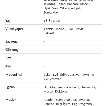
Tekirdag, Tokat, Trabzon, Tunceli,
Uşak, Van , Yalova, Yozgat,
Zonguldak,
Yaş
18-89 arası
Vücut yapısı
Atletik, Normal, Kilolu, Zayıf,
Balıketli,
Saç rengi
-
Göz rengi
-
Boy
-
Kilo
-
Medeni hal
Bekar, Evli, Birlikte yaşayan, Ayrılmış,
Ayrı yaşayan,
Eğitim
İlk, Orta, Lise, Yüksekokul, Üniversite,
Master, Doktora,
Meslek
Akademisyen, Astsubay, Avukat,
Bankacı, Bilgi-İşlem, Bilg. Programcı,