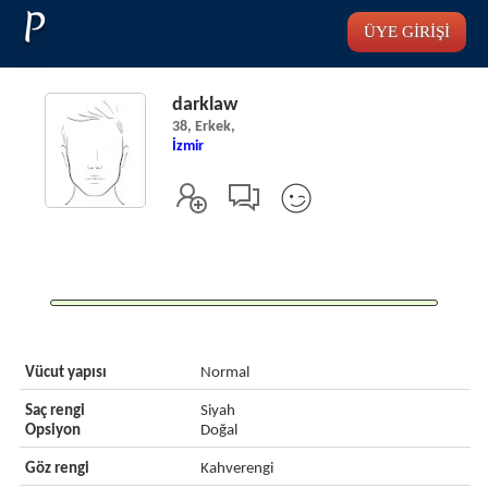
P
ÜYE GİRİŞİ
darklaw
38, Erkek,
İzmir
Vücut yapısı
Normal
Saç rengi
Siyah
Opsiyon
Doğal
Göz rengi
Kahverengi