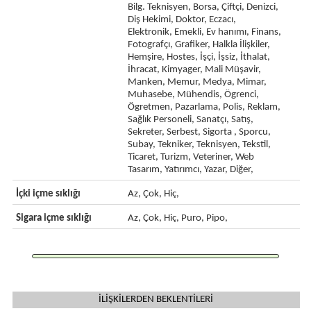
Bilg. Teknisyen, Borsa, Çiftçi, Denizci,
Diş Hekimi, Doktor, Eczacı,
Elektronik, Emekli, Ev hanımı, Finans,
Fotografçı, Grafiker, Halkla İlişkiler,
Hemşire, Hostes, İşçi, İşsiz, İthalat,
İhracat, Kimyager, Mali Müşavir,
Manken, Memur, Medya, Mimar,
Muhasebe, Mühendis, Ögrenci,
Ögretmen, Pazarlama, Polis, Reklam,
Sağlık Personeli, Sanatçı, Satış,
Sekreter, Serbest, Sigorta , Sporcu,
Subay, Tekniker, Teknisyen, Tekstil,
Ticaret, Turizm, Veteriner, Web
Tasarım, Yatırımcı, Yazar, Diğer,
İçki içme sıklığı
Az, Çok, Hiç,
Sigara içme sıklığı
Az, Çok, Hiç, Puro, Pipo,
İLİŞKİLERDEN BEKLENTİLERİ