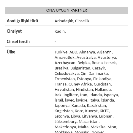
ONA UYGUN PARTNER
Aradığı ilişki türü
Arkadaşlık, Cinsellik,
Cinsiyet
Kadın,
Cinsel tercih
-
Ülke
Türkiye, ABD, Almanya, Arjantin,
Arnavutluk, Avustralya, Avusturya,
Azerbaycan, Belçika, Bosna Hersek,
Brezilya, Bulgaristan, Cezayir,
Çekoslovakya, Çin, Danimarka,
Ermenistan, Estonya, Finlandiya,
Fransa, Güney Afrika, Gürcistan,
Hırvatistan, Hindistan, Hollanda,
Irak, İngiltere, İran, İrlanda, İspanya,
İsrail, İsveç, İsviçre, İtalya, İzlanda,
Japonya, Kanada, Kazakistan,
Kırgızistan, Kore, Kuveyt, KKTC,
Letonya, Libya, Litvanya, Lübnan,
Lüksemburg, Macaristan,
Makedonya, Malta, Meksika, Mısır,
Moldavya, Monako, Norveç,