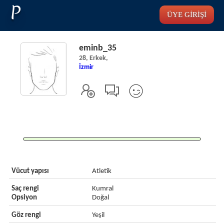
P
ÜYE GİRİŞİ
eminb_35
28, Erkek,
İzmir
Vücut yapısı
Atletik
Saç rengi
Kumral
Opsiyon
Doğal
Göz rengi
Yeşil