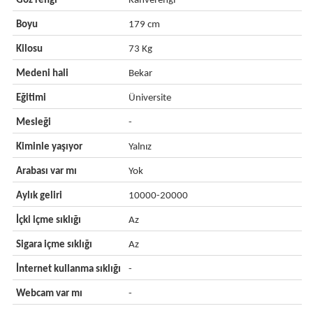
Göz rengi
Kahverengi
Boyu
179 cm
Kilosu
73 Kg
Medeni hali
Bekar
Eğitimi
Üniversite
Mesleği
-
Kiminle yaşıyor
Yalnız
Arabası var mı
Yok
Aylık geliri
10000-20000
İçki içme sıklığı
Az
Sigara içme sıklığı
Az
İnternet kullanma sıklığı
-
Webcam var mı
-