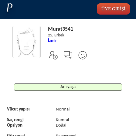
P
ÜYE GİRİŞİ
Murat3541
25, Erkek,
İzmir
Anı yaşa
Vücut yapısı
Normal
Saç rengi
Kumral
Opsiyon
Doğal