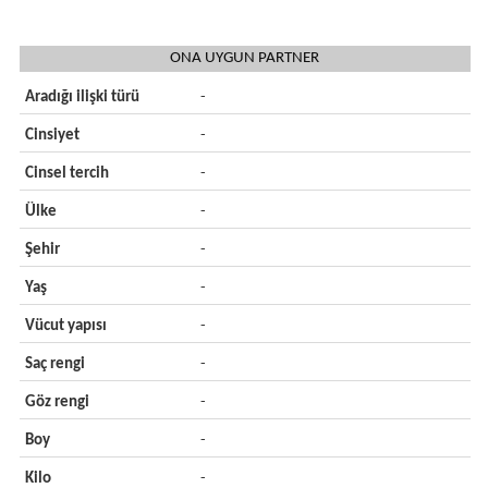
ONA UYGUN PARTNER
Aradığı ilişki türü
-
Cinsiyet
-
Cinsel tercih
-
Ülke
-
Şehir
-
Yaş
-
Vücut yapısı
-
Saç rengi
-
Göz rengi
-
Boy
-
Kilo
-