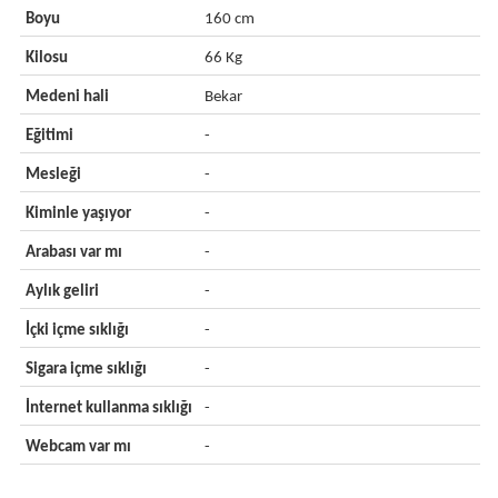
Boyu
160 cm
Kilosu
66 Kg
Medeni hali
Bekar
Eğitimi
-
Mesleği
-
Kiminle yaşıyor
-
Arabası var mı
-
Aylık geliri
-
İçki içme sıklığı
-
Sigara içme sıklığı
-
İnternet kullanma sıklığı
-
Webcam var mı
-