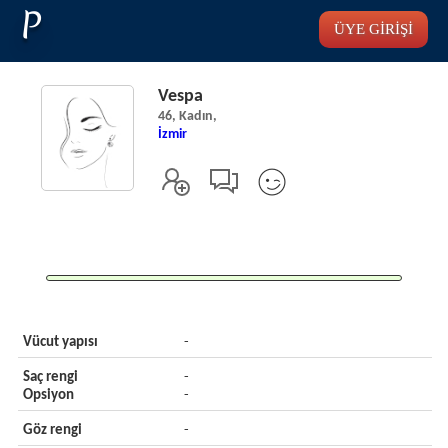
P
ÜYE GİRİŞİ
Vespa
46, Kadın,
İzmir
Vücut yapısı
-
Saç rengi
-
Opsiyon
-
Göz rengi
-