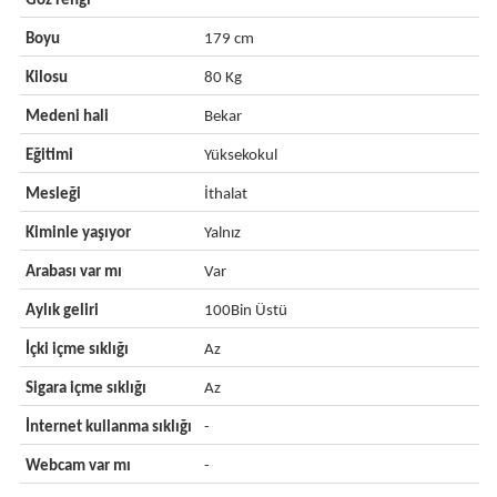
Göz rengi
-
Boyu
179 cm
Kilosu
80 Kg
Medeni hali
Bekar
Eğitimi
Yüksekokul
Mesleği
İthalat
Kiminle yaşıyor
Yalnız
Arabası var mı
Var
Aylık geliri
100Bin Üstü
İçki içme sıklığı
Az
Sigara içme sıklığı
Az
İnternet kullanma sıklığı
-
Webcam var mı
-