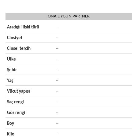
ONA UYGUN PARTNER
Aradığı ilişki türü
-
Cinsiyet
-
Cinsel tercih
-
Ülke
-
Şehir
-
Yaş
-
Vücut yapısı
-
Saç rengi
-
Göz rengi
-
Boy
-
Kilo
-