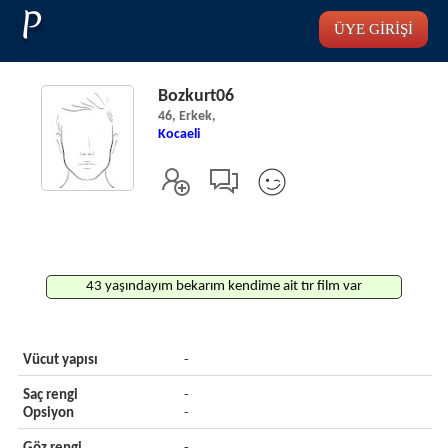
P
ÜYE GİRİŞİ
Bozkurt06
46, Erkek,
Kocaeli
43 yaşındayım bekarım kendime ait tır film var
Vücut yapısı
-
Saç rengi
-
Opsiyon
-