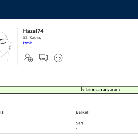
Hazal74
52, Kadın,
İzmir
İyi bir insan ariyorum
ısı
Balıketli
Sarı
-