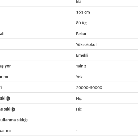
Ela
161 cm
80 Kg
ali
Bekar
Yüksekokul
Emekli
aşıyor
Yalnız
ar mı
Yok
ri
20000-50000
ıklığı
Hiç
e sıklığı
Hiç
ullanma sıklığı
-
ar mı
-