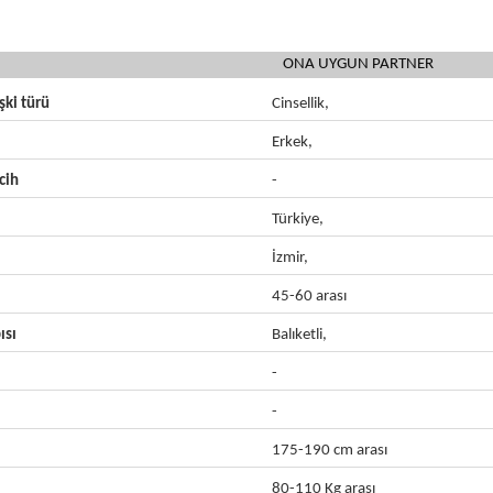
ONA UYGUN PARTNER
işki türü
Cinsellik,
Erkek,
cih
-
Türkiye,
İzmir,
45-60 arası
ısı
Balıketli,
-
-
175-190 cm arası
80-110 Kg arası