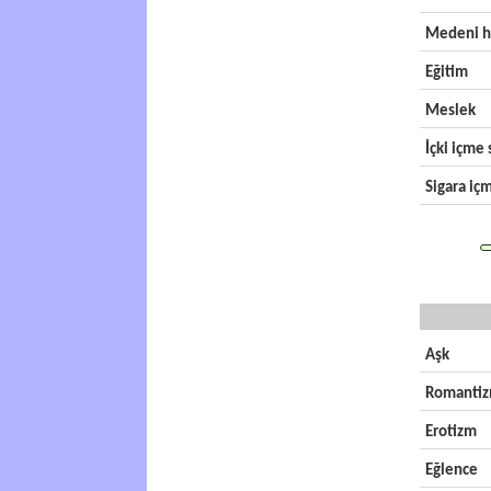
Medeni h
Eğitim
Meslek
İçki içme s
Sigara içm
Aşk
Romanti
Erotizm
Eğlence