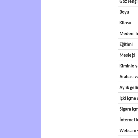
Göz rengi
Boyu
Kilosu
Medeni h
Eğitimi
Mesleği
Kiminle y
Arabası v
Aylık geli
İçki içme s
Sigara içm
İnternet k
Webcam v