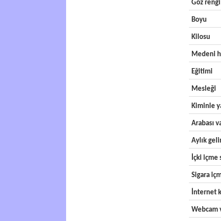
Göz rengi
Boyu
Kilosu
Medeni h
Eğitimi
Mesleği
Kiminle y
Arabası v
Aylık geli
İçki içme s
Sigara içm
İnternet k
Webcam v