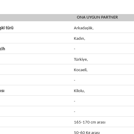
ONA UYGUN PARTNER
işki türü
Arkadaşlık,
Kadın,
cih
-
Türkiye,
Kocaeli,
-
ısı
Kilolu,
-
-
165-170 cm arası
50-60 Kg arası