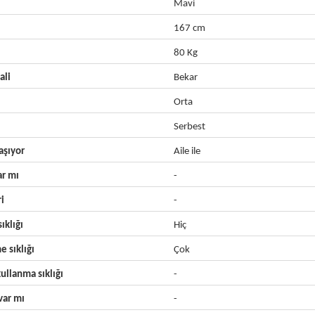
Mavi
167 cm
80 Kg
ali
Bekar
Orta
Serbest
aşıyor
Aile ile
ar mı
-
ri
-
ıklığı
Hiç
e sıklığı
Çok
ullanma sıklığı
-
ar mı
-