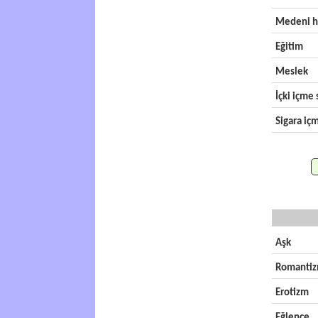
Medeni h
Eğitim
Meslek
İçki içme s
Sigara içm
Aşk
Romanti
Erotizm
Eğlence