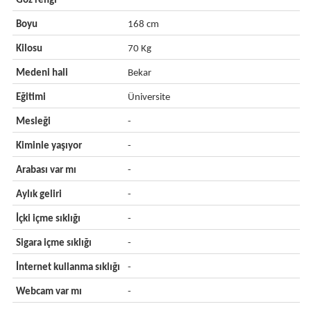
Göz rengi
-
Boyu
168 cm
Kilosu
70 Kg
Medeni hali
Bekar
Eğitimi
Üniversite
Mesleği
-
Kiminle yaşıyor
-
Arabası var mı
-
Aylık geliri
-
İçki içme sıklığı
-
Sigara içme sıklığı
-
İnternet kullanma sıklığı
-
Webcam var mı
-