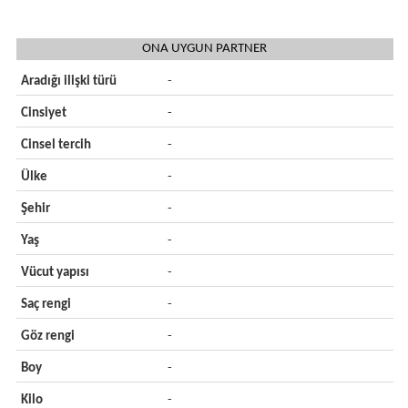
ONA UYGUN PARTNER
Aradığı ilişki türü
-
Cinsiyet
-
Cinsel tercih
-
Ülke
-
Şehir
-
Yaş
-
Vücut yapısı
-
Saç rengi
-
Göz rengi
-
Boy
-
Kilo
-