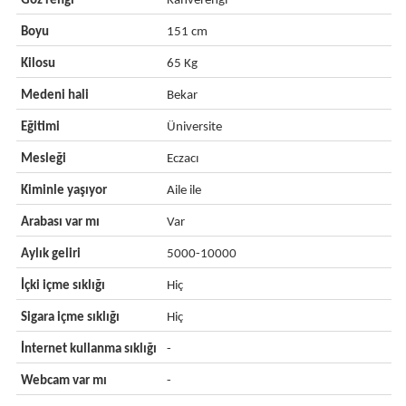
Göz rengi
Kahverengi
Boyu
151 cm
Kilosu
65 Kg
Medeni hali
Bekar
Eğitimi
Üniversite
Mesleği
Eczacı
Kiminle yaşıyor
Aile ile
Arabası var mı
Var
Aylık geliri
5000-10000
İçki içme sıklığı
Hiç
Sigara içme sıklığı
Hiç
İnternet kullanma sıklığı
-
Webcam var mı
-