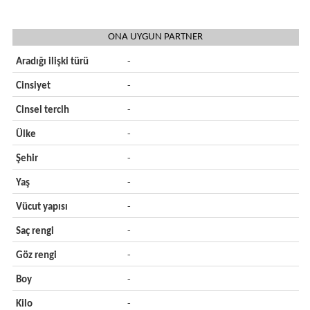
ONA UYGUN PARTNER
Aradığı ilişki türü
-
Cinsiyet
-
Cinsel tercih
-
Ülke
-
Şehir
-
Yaş
-
Vücut yapısı
-
Saç rengi
-
Göz rengi
-
Boy
-
Kilo
-