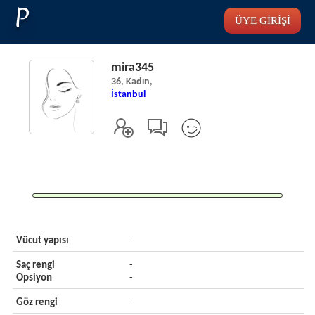
P
ÜYE GİRİŞİ
mira345
36, Kadın,
İstanbul
Vücut yapısı
-
Saç rengi
-
Opsiyon
-
Göz rengi
-