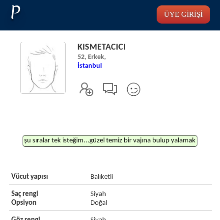
P
ÜYE GİRİŞİ
KISMETACICI
52, Erkek,
İstanbul
şu sıralar tek isteğim...güzel temiz bir vajına bulup yalamak
Vücut yapısı
Balıketli
Saç rengi
Siyah
Opsiyon
Doğal