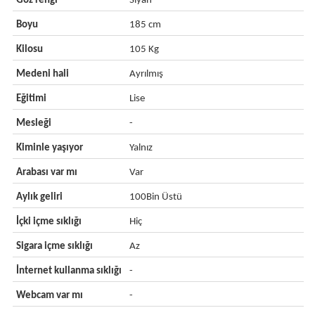
Göz rengi
Siyah
Boyu
185 cm
Kilosu
105 Kg
Medeni hali
Ayrılmış
Eğitimi
Lise
Mesleği
-
Kiminle yaşıyor
Yalnız
Arabası var mı
Var
Aylık geliri
100Bin Üstü
İçki içme sıklığı
Hiç
Sigara içme sıklığı
Az
İnternet kullanma sıklığı
-
Webcam var mı
-