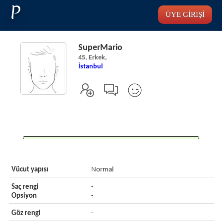
P
ÜYE GİRİŞİ
SuperMario
45, Erkek,
İstanbul
Vücut yapısı
Normal
Saç rengi
-
Opsiyon
-
Göz rengi
-