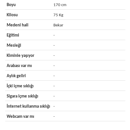
Boyu
170 cm
Kilosu
75 Kg
Medeni hali
Bekar
Eğitimi
-
Mesleği
-
Kiminle yaşıyor
-
Arabası var mı
-
Aylık geliri
-
İçki içme sıklığı
-
Sigara içme sıklığı
-
İnternet kullanma sıklığı
-
Webcam var mı
-