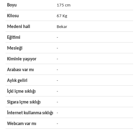
Boyu
175 cm
Kilosu
67 Kg
Medeni hali
Bekar
Eğitimi
-
Mesleği
-
Kiminle yaşıyor
-
Arabası var mı
-
Aylık geliri
-
İçki içme sıklığı
-
Sigara içme sıklığı
-
İnternet kullanma sıklığı
-
Webcam var mı
-