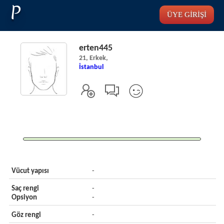
P
ÜYE GİRİŞİ
erten445
21, Erkek,
İstanbul
Vücut yapısı
-
Saç rengi
-
Opsiyon
-
Göz rengi
-