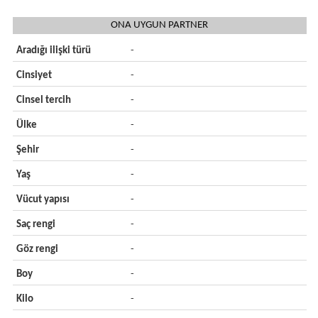
ONA UYGUN PARTNER
Aradığı ilişki türü
-
Cinsiyet
-
Cinsel tercih
-
Ülke
-
Şehir
-
Yaş
-
Vücut yapısı
-
Saç rengi
-
Göz rengi
-
Boy
-
Kilo
-