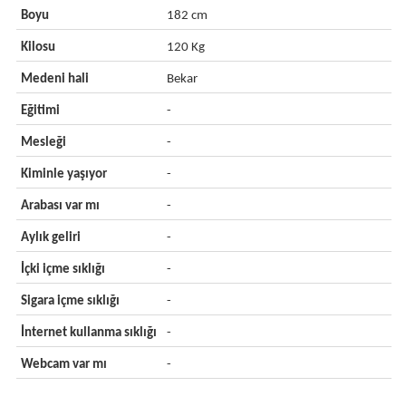
Boyu
182 cm
Kilosu
120 Kg
Medeni hali
Bekar
Eğitimi
-
Mesleği
-
Kiminle yaşıyor
-
Arabası var mı
-
Aylık geliri
-
İçki içme sıklığı
-
Sigara içme sıklığı
-
İnternet kullanma sıklığı
-
Webcam var mı
-