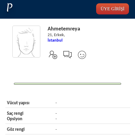
P
ÜYE GİRİŞİ
Ahmetemreya
21, Erkek,
İstanbul
Vücut yapısı
-
Saç rengi
-
Opsiyon
-
Göz rengi
-