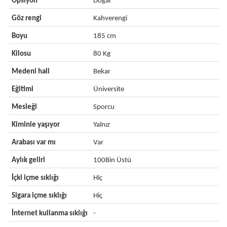
Opsiyon
Doğal
Göz rengi
Kahverengi
Boyu
185 cm
Kilosu
80 Kg
Medeni hali
Bekar
Eğitimi
Üniversite
Mesleği
Sporcu
Kiminle yaşıyor
Yalnız
Arabası var mı
Var
Aylık geliri
100Bin Üstü
İçki içme sıklığı
Hiç
Sigara içme sıklığı
Hiç
İnternet kullanma sıklığı
-