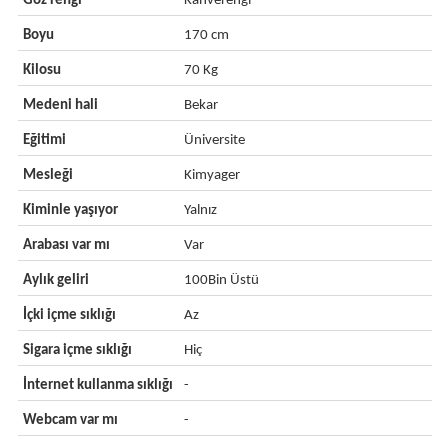
Göz rengi
Kahverengi
Boyu
170 cm
Kilosu
70 Kg
Medeni hali
Bekar
Eğitimi
Üniversite
Mesleği
Kimyager
Kiminle yaşıyor
Yalnız
Arabası var mı
Var
Aylık geliri
100Bin Üstü
İçki içme sıklığı
Az
Sigara içme sıklığı
Hiç
İnternet kullanma sıklığı
-
Webcam var mı
-