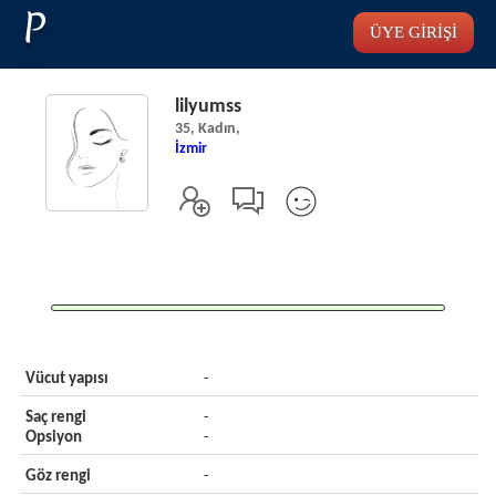
P
ÜYE GİRİŞİ
lilyumss
35, Kadın,
İzmir
Vücut yapısı
-
Saç rengi
-
Opsiyon
-
Göz rengi
-