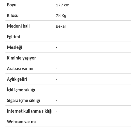
Boyu
177 cm
Kilosu
78 Kg
Medeni hali
Bekar
Eğitimi
-
Mesleği
-
Kiminle yaşıyor
-
Arabası var mı
-
Aylık geliri
-
İçki içme sıklığı
-
Sigara içme sıklığı
-
İnternet kullanma sıklığı
-
Webcam var mı
-