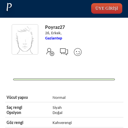
P
ÜYE GİRİŞİ
Poyraz27
26, Erkek,
Gaziantep
Vücut yapısı
Normal
Saç rengi
Siyah
Opsiyon
Doğal
Göz rengi
Kahverengi