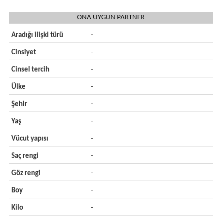
ONA UYGUN PARTNER
Aradığı ilişki türü
-
Cinsiyet
-
Cinsel tercih
-
Ülke
-
Şehir
-
Yaş
-
Vücut yapısı
-
Saç rengi
-
Göz rengi
-
Boy
-
Kilo
-