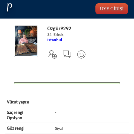
P
ÜYE GİRİŞİ
Özgür9292
34, Erkek,
İstanbul
Vücut yapısı
-
Saç rengi
-
Opsiyon
-
Göz rengi
Siyah