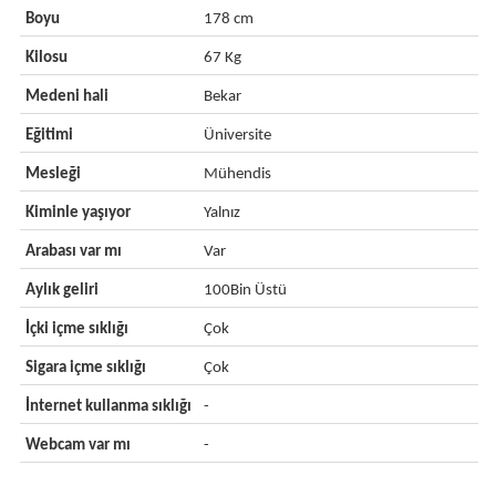
Boyu
178 cm
Kilosu
67 Kg
Medeni hali
Bekar
Eğitimi
Üniversite
Mesleği
Mühendis
Kiminle yaşıyor
Yalnız
Arabası var mı
Var
Aylık geliri
100Bin Üstü
İçki içme sıklığı
Çok
Sigara içme sıklığı
Çok
İnternet kullanma sıklığı
-
Webcam var mı
-