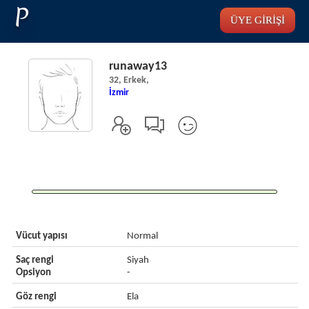
P
ÜYE GİRİŞİ
runaway13
32, Erkek,
İzmir
Vücut yapısı
Normal
Saç rengi
Siyah
Opsiyon
-
Göz rengi
Ela