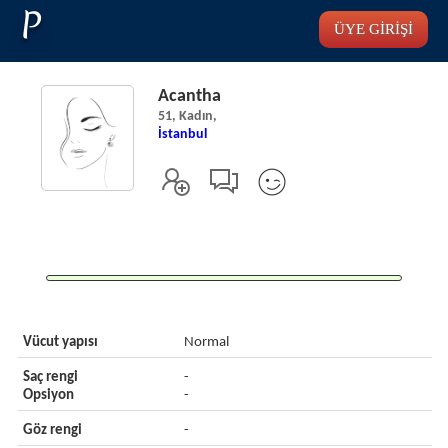
P
ÜYE GİRİŞİ
Acantha
51, Kadın,
İstanbul
Vücut yapısı
Normal
Saç rengi
-
Opsiyon
-
Göz rengi
-