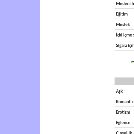
Medeni h
Eğitim
Meslek
İçki içme s
Sigara içm
Aşk
Romanti
Erotizm
Eğlence
Cinsellik