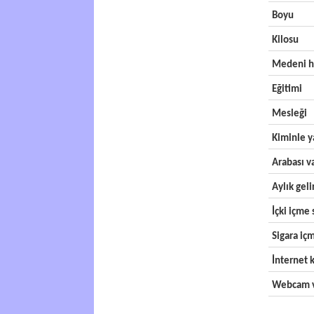
Boyu
Kilosu
Medeni h
Eğitimi
Mesleği
Kiminle y
Arabası v
Aylık geli
İçki içme s
Sigara içm
İnternet k
Webcam v