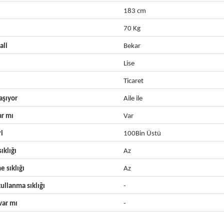
183 cm
70 Kg
ali
Bekar
Lise
Ticaret
aşıyor
Aile ile
ar mı
Var
ri
100Bin Üstü
ıklığı
Az
e sıklığı
Az
ullanma sıklığı
-
ar mı
-