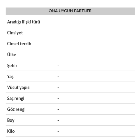
ONA UYGUN PARTNER
Aradığı ilişki türü
-
Cinsiyet
-
Cinsel tercih
-
Ülke
-
Şehir
-
Yaş
-
Vücut yapısı
-
Saç rengi
-
Göz rengi
-
Boy
-
Kilo
-