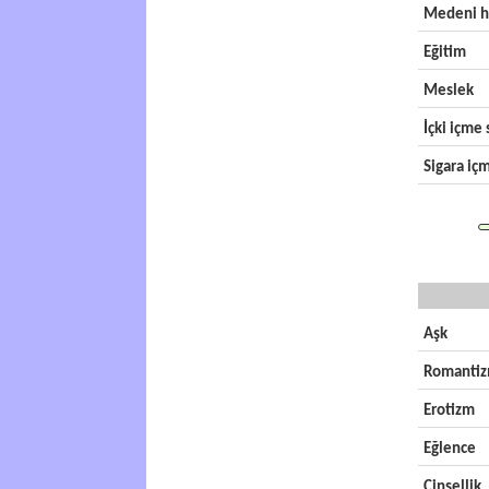
Medeni h
Eğitim
Meslek
İçki içme s
Sigara içm
Aşk
Romanti
Erotizm
Eğlence
Cinsellik