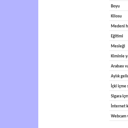
Boyu
Kilosu
Medeni h
Eğitimi
Mesleği
Kiminle y
Arabası v
Aylık geli
İçki içme s
Sigara içm
İnternet k
Webcam v