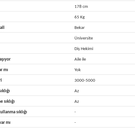
178 cm
65 Kg
ali
Bekar
Üniversite
Diş Hekimi
aşıyor
Aile ile
ar mı
Yok
ri
3000-5000
ıklığı
Az
e sıklığı
Az
ullanma sıklığı
-
ar mı
-