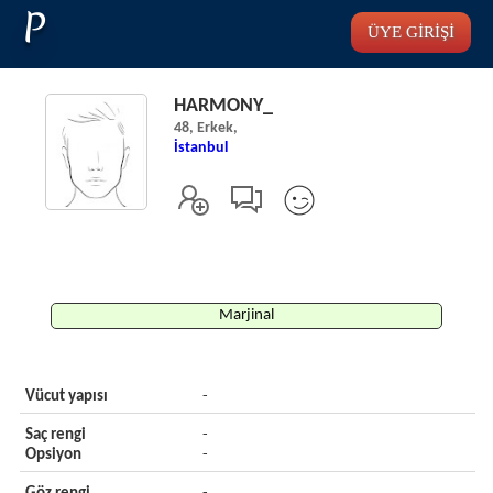
P
ÜYE GİRİŞİ
HARMONY_
48, Erkek,
İstanbul
Marjinal
Vücut yapısı
-
Saç rengi
-
Opsiyon
-