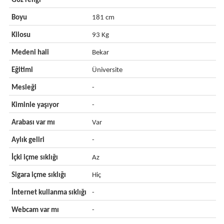
Göz rengi
-
Boyu
181 cm
Kilosu
93 Kg
Medeni hali
Bekar
Eğitimi
Üniversite
Mesleği
-
Kiminle yaşıyor
-
Arabası var mı
Var
Aylık geliri
-
İçki içme sıklığı
Az
Sigara içme sıklığı
Hiç
İnternet kullanma sıklığı
-
Webcam var mı
-