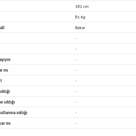
182 cm
81 Kg
ali
Bekar
-
-
aşıyor
-
ar mı
-
ri
-
ıklığı
-
e sıklığı
-
ullanma sıklığı
-
ar mı
-