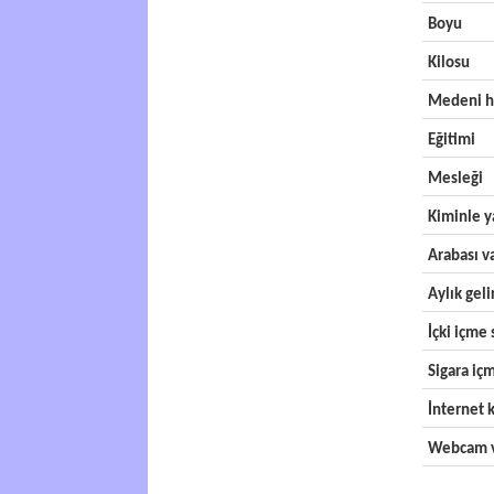
Boyu
Kilosu
Medeni h
Eğitimi
Mesleği
Kiminle y
Arabası v
Aylık geli
İçki içme s
Sigara içm
İnternet k
Webcam v