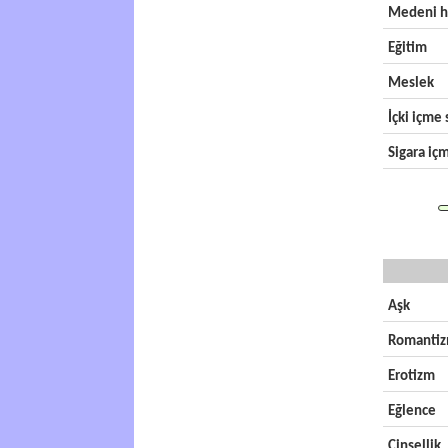
Medeni h
Eğitim
Meslek
İçki içme s
Sigara içm
Aşk
Romanti
Erotizm
Eğlence
Cinsellik