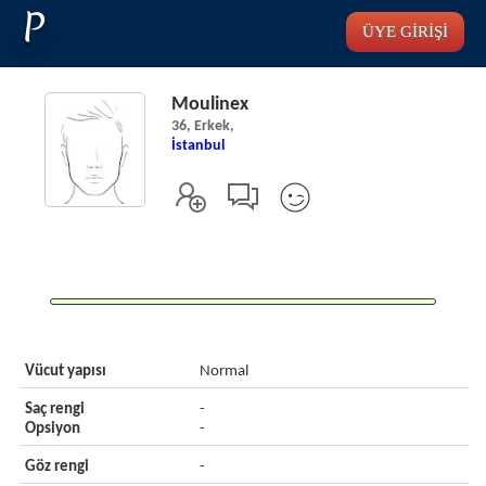
P
ÜYE GİRİŞİ
Moulinex
36, Erkek,
İstanbul
Vücut yapısı
Normal
Saç rengi
-
Opsiyon
-
Göz rengi
-