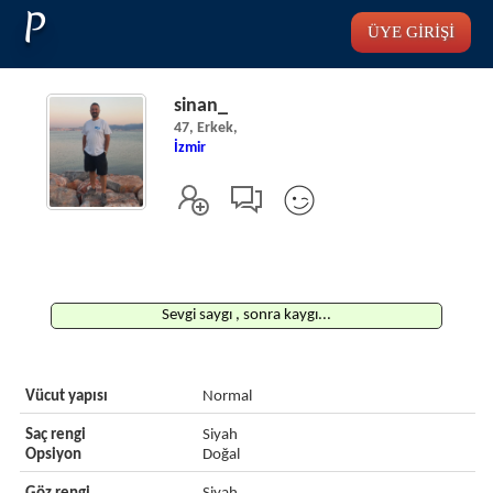
P
ÜYE GİRİŞİ
sinan_
47, Erkek,
İzmir
Sevgi saygı , sonra kaygı...
Vücut yapısı
Normal
Saç rengi
Siyah
Opsiyon
Doğal