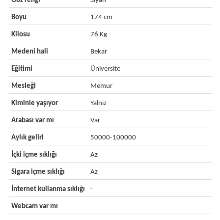
Göz rengi
Siyah
Boyu
174 cm
Kilosu
76 Kg
Medeni hali
Bekar
Eğitimi
Üniversite
Mesleği
Memur
Kiminle yaşıyor
Yalnız
Arabası var mı
Var
Aylık geliri
50000-100000
İçki içme sıklığı
Az
Sigara içme sıklığı
Az
İnternet kullanma sıklığı
-
Webcam var mı
-