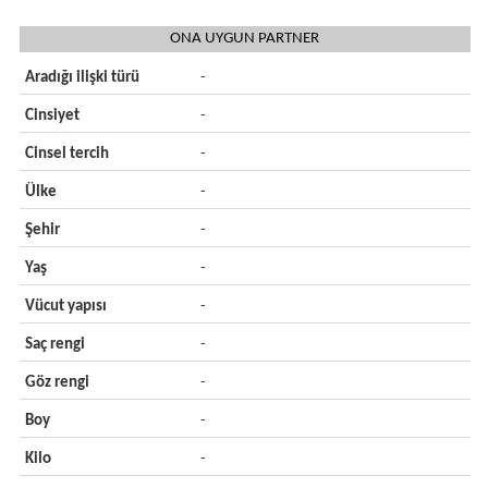
ONA UYGUN PARTNER
Aradığı ilişki türü
-
Cinsiyet
-
Cinsel tercih
-
Ülke
-
Şehir
-
Yaş
-
Vücut yapısı
-
Saç rengi
-
Göz rengi
-
Boy
-
Kilo
-