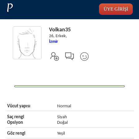
P
ÜYE GİRİŞİ
Volkan35
26, Erkek,
İzmir
Vücut yapısı
Normal
Saç rengi
Siyah
Opsiyon
Doğal
Göz rengi
Yeşil