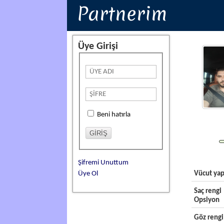
Partnerim
Üye Girişi
Beni hatırla
Şifremi Unuttum
Üye Ol
Vücut yap
Saç rengi
Opsiyon
Göz rengi