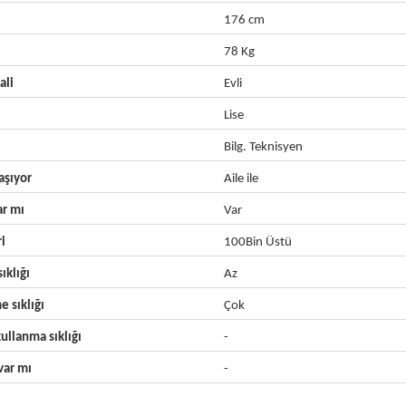
176 cm
78 Kg
ali
Evli
Lise
Bilg. Teknisyen
aşıyor
Aile ile
ar mı
Var
ri
100Bin Üstü
ıklığı
Az
e sıklığı
Çok
ullanma sıklığı
-
ar mı
-