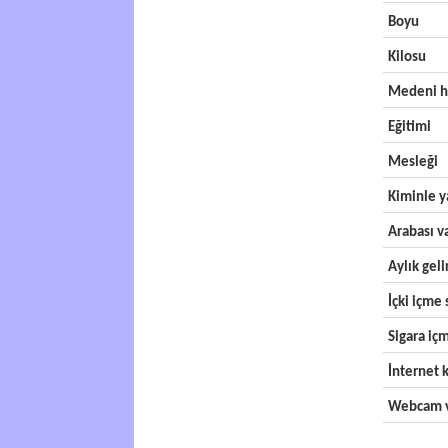
Boyu
Kilosu
Medeni h
Eğitimi
Mesleği
Kiminle y
Arabası v
Aylık geli
İçki içme s
Sigara içm
İnternet k
Webcam v