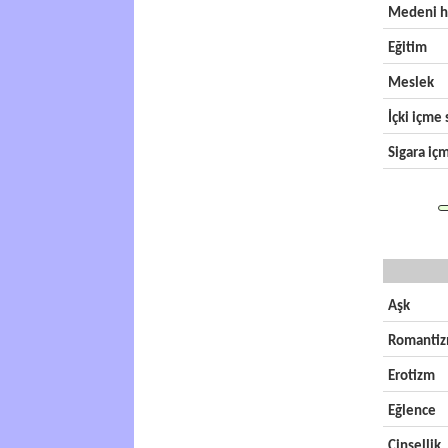
Medeni h
Eğitim
Meslek
İçki içme s
Sigara içm
Aşk
Romanti
Erotizm
Eğlence
Cinsellik