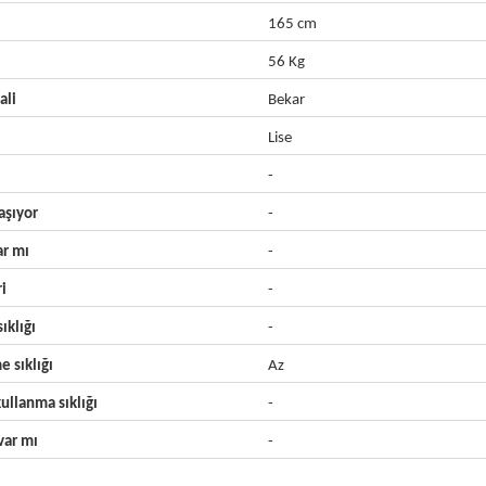
165 cm
56 Kg
ali
Bekar
Lise
-
aşıyor
-
ar mı
-
ri
-
ıklığı
-
e sıklığı
Az
ullanma sıklığı
-
ar mı
-