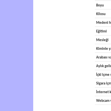
Boyu
Kilosu
Medeni h
Eğitimi
Mesleği
Kiminle y
Arabası v
Aylık geli
İçki içme s
Sigara içm
İnternet k
Webcam v