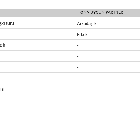
ONA UYGUN PARTNER
işki türü
Arkadaşlık,
Erkek,
cih
-
-
-
-
ısı
-
-
-
-
-