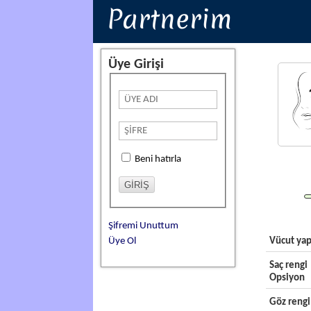
Partnerim
Üye Girişi
Beni hatırla
Şifremi Unuttum
Üye Ol
Vücut yap
Saç rengi
Opsiyon
Göz rengi