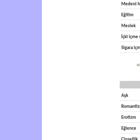
Medeni h
Eğitim
Meslek
İçki içme s
Sigara içm
Aşk
Romanti
Erotizm
Eğlence
Cinsellik