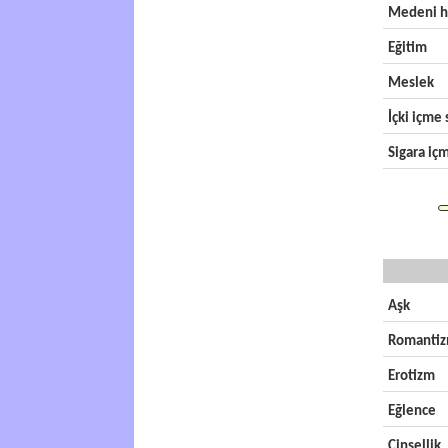
Medeni h
Eğitim
Meslek
İçki içme s
Sigara içm
Aşk
Romanti
Erotizm
Eğlence
Cinsellik