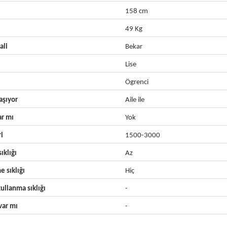
158 cm
49 Kg
ali
Bekar
Lise
Ögrenci
aşıyor
Aile ile
ar mı
Yok
ri
1500-3000
ıklığı
Az
e sıklığı
Hiç
ullanma sıklığı
-
ar mı
-