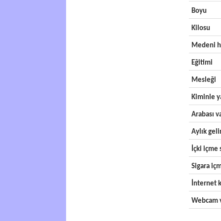
Boyu
Kilosu
Medeni h
Eğitimi
Mesleği
Kiminle y
Arabası v
Aylık geli
İçki içme s
Sigara içm
İnternet k
Webcam v