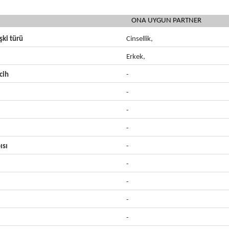
ONA UYGUN PARTNER
işki türü
Cinsellik,
Erkek,
cih
-
-
-
-
ısı
-
-
-
-
-