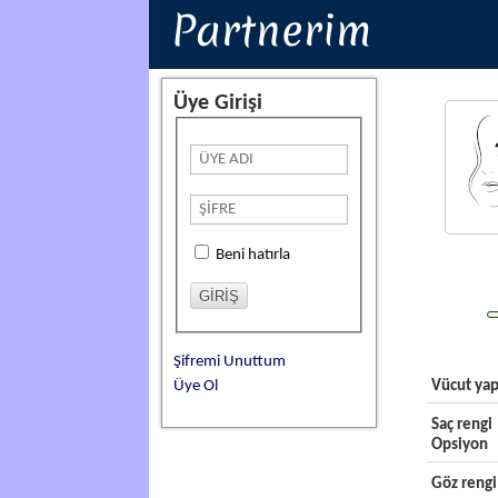
Partnerim
Üye Girişi
Beni hatırla
Şifremi Unuttum
Üye Ol
Vücut yap
Saç rengi
Opsiyon
Göz rengi