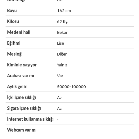
Göz rengi
Ela
Boyu
162 cm
Kilosu
62 Kg
Medeni hali
Bekar
Eğitimi
Lise
Mesleği
Diğer
Kiminle yaşıyor
Yalnız
Arabası var mı
Var
Aylık geliri
50000-100000
İçki içme sıklığı
Az
Sigara içme sıklığı
Az
İnternet kullanma sıklığı
-
Webcam var mı
-