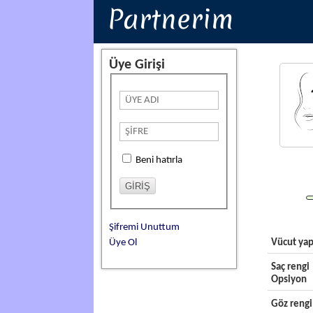
Partnerim
Üye Girişi
Beni hatırla
Şifremi Unuttum
Üye Ol
Vücut yap
Saç rengi
Opsiyon
Göz rengi