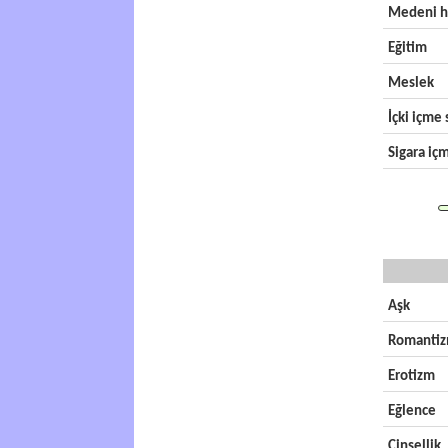
Medeni h
Eğitim
Meslek
İçki içme s
Sigara içm
Aşk
Romanti
Erotizm
Eğlence
Cinsellik