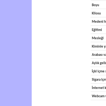
Boyu
Kilosu
Medeni h
Eğitimi
Mesleği
Kiminle y
Arabası v
Aylık geli
İçki içme s
Sigara içm
İnternet k
Webcam v