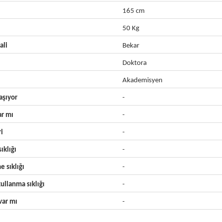
165 cm
50 Kg
ali
Bekar
Doktora
Akademisyen
aşıyor
-
ar mı
-
ri
-
ıklığı
-
e sıklığı
-
ullanma sıklığı
-
ar mı
-