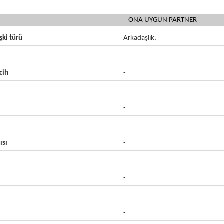
ONA UYGUN PARTNER
işki türü
Arkadaşlık,
-
cih
-
-
-
-
ısı
-
-
-
-
-