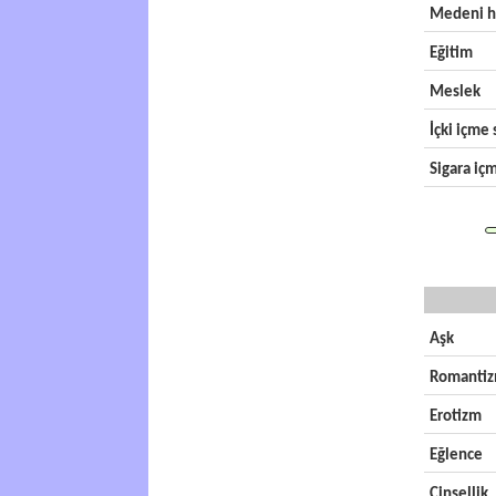
Medeni h
Eğitim
Meslek
İçki içme s
Sigara içm
Aşk
Romanti
Erotizm
Eğlence
Cinsellik