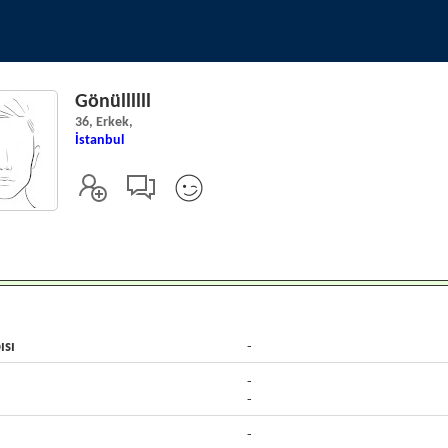
Gönüllllll
36, Erkek,
İstanbul
ısı
-
-
-
-