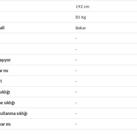
192 cm
85 Kg
ali
Bekar
-
-
aşıyor
-
ar mı
-
ri
-
ıklığı
-
e sıklığı
-
ullanma sıklığı
-
ar mı
-