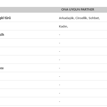
ONA UYGUN PARTNER
işki türü
Arkadaşlık, Cinsellik, Sohbet,
Kadın,
cih
-
-
-
-
ısı
-
-
-
-
-