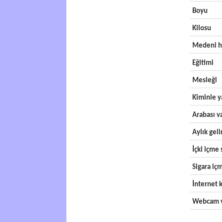
Boyu
Kilosu
Medeni h
Eğitimi
Mesleği
Kiminle y
Arabası v
Aylık geli
İçki içme s
Sigara içm
İnternet k
Webcam v