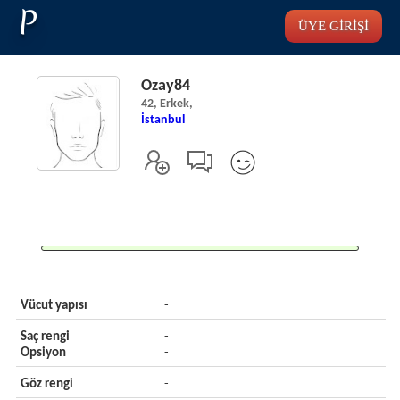
P
ÜYE GİRİŞİ
Ozay84
42, Erkek,
İstanbul
Vücut yapısı
-
Saç rengi
-
Opsiyon
-
Göz rengi
-