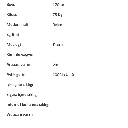
Boyu
170 cm
Kilosu
75 Kg
Medeni hali
Bekar
Eğitimi
-
Mesleği
Ticaret
Kiminle yaşıyor
-
Arabası var mı
Var
Aylık geliri
100Bin Üstü
İçki içme sıklığı
-
Sigara içme sıklığı
-
İnternet kullanma sıklığı
-
Webcam var mı
-