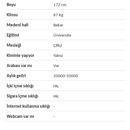
Boyu
172 cm
Kilosu
67 Kg
Medeni hali
Bekar
Eğitimi
Üniversite
Mesleği
Çiftçi
Kiminle yaşıyor
Yalnız
Arabası var mı
Var
Aylık geliri
20000-50000
İçki içme sıklığı
Hiç
Sigara içme sıklığı
Hiç
İnternet kullanma sıklığı
-
Webcam var mı
-