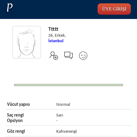
P
ÜYE GİRİŞİ
Ttttt
26, Erkek,
İstanbul
Vücut yapısı
Normal
Saç rengi
Sarı
Opsiyon
-
Göz rengi
Kahverengi