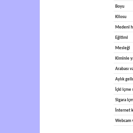
Boyu
Kilosu
Medeni h
Eğitimi
Mesleği
Kiminle y
Arabası v
Aylık geli
İçki içme s
Sigara içm
İnternet k
Webcam v