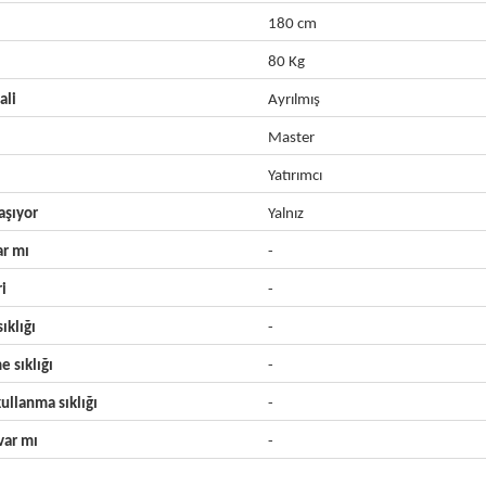
180 cm
80 Kg
ali
Ayrılmış
Master
Yatırımcı
aşıyor
Yalnız
ar mı
-
ri
-
ıklığı
-
e sıklığı
-
ullanma sıklığı
-
ar mı
-