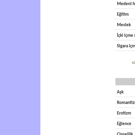
Medeni h
Eğitim
Meslek
İçki içme s
Sigara içm
Aşk
Romanti
Erotizm
Eğlence
Cinsellik