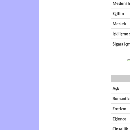
Medeni h
Eğitim
Meslek
İçki içme s
Sigara içm
Aşk
Romanti
Erotizm
Eğlence
Cinsellik