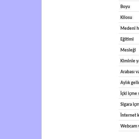
Boyu
Kilosu
Medeni h
Eğitimi
Mesleği
Kiminle y
Arabası v
Aylık geli
İçki içme s
Sigara içm
İnternet k
Webcam v