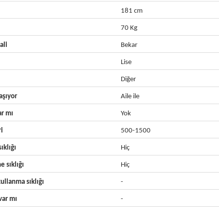
181 cm
70 Kg
ali
Bekar
Lise
Diğer
aşıyor
Aile ile
ar mı
Yok
ri
500-1500
ıklığı
Hiç
e sıklığı
Hiç
ullanma sıklığı
-
ar mı
-