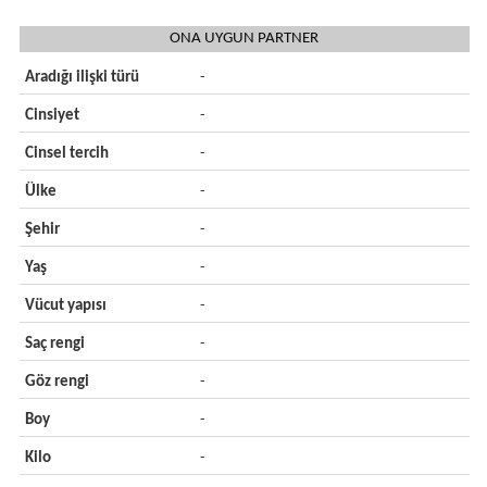
ONA UYGUN PARTNER
Aradığı ilişki türü
-
Cinsiyet
-
Cinsel tercih
-
Ülke
-
Şehir
-
Yaş
-
Vücut yapısı
-
Saç rengi
-
Göz rengi
-
Boy
-
Kilo
-