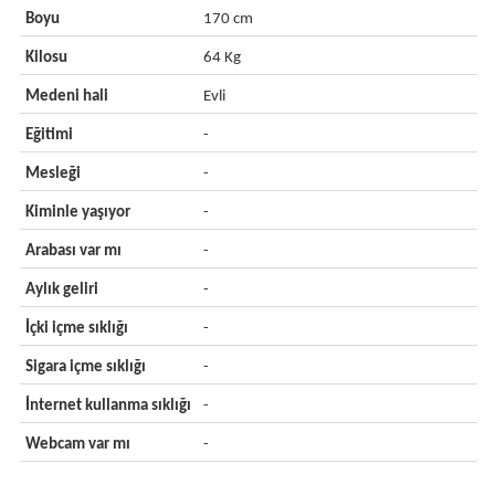
Boyu
170 cm
Kilosu
64 Kg
Medeni hali
Evli
Eğitimi
-
Mesleği
-
Kiminle yaşıyor
-
Arabası var mı
-
Aylık geliri
-
İçki içme sıklığı
-
Sigara içme sıklığı
-
İnternet kullanma sıklığı
-
Webcam var mı
-