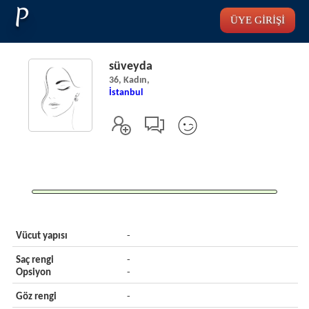
P
ÜYE GİRİŞİ
süveyda
36, Kadın,
İstanbul
Vücut yapısı
-
Saç rengi
-
Opsiyon
-
Göz rengi
-