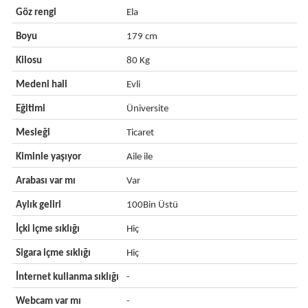
Göz rengi
Ela
Boyu
179 cm
Kilosu
80 Kg
Medeni hali
Evli
Eğitimi
Üniversite
Mesleği
Ticaret
Kiminle yaşıyor
Aile ile
Arabası var mı
Var
Aylık geliri
100Bin Üstü
İçki içme sıklığı
Hiç
Sigara içme sıklığı
Hiç
İnternet kullanma sıklığı
-
Webcam var mı
-