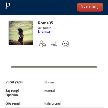
P
ÜYE GİRİŞİ
Roma35
39, Kadın,
İstanbul
Vücut yapısı
Normal
Saç rengi
Kumral
Opsiyon
-
Göz rengi
Kahverengi