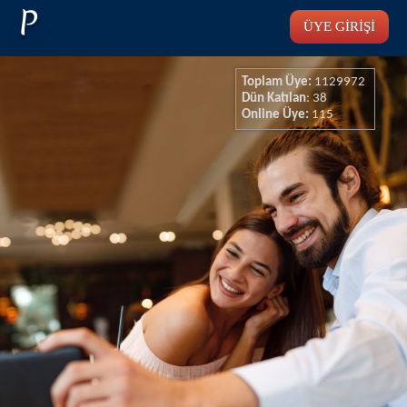
P
ÜYE GİRİŞİ
Toplam Üye:
1129972
Dün Katılan
: 38
Evet!
Online Üye:
115
Aradığın arkadaş belki de burada...